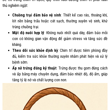
thủ nghiêm ngặt:
Chuồng trại đảm bảo vệ sinh
: Thiết kế cao ráo, thoáng khí,
lót nền bằng trấu hoặc cát sạch, thường xuyên vệ sinh, khử
trùng chuồng trại.
Mật độ nuôi hợp lý
: Không nuôi nhốt quá dày, đảm bảo mỗi
con có không gian vận động để giảm stress và tăng sức đề
kháng.
Theo dõi sức khỏe định kỳ
: Chim trĩ được tiêm phòng đầy
đủ, kiểm tra sức khỏe thường xuyên nhằm phát hiện và xử lý
bệnh sớm.
Ấp nở trứng đúng kỹ thuật
: Trứng được thu gom đúng cách
và ấp bằng máy chuyên dụng, đảm bảo nhiệt độ, độ ẩm, giúp
tăng tỷ lệ nở và chất lượng con non.