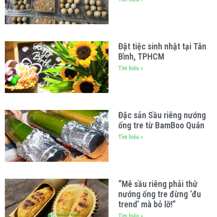
Đặt tiệc sinh nhật tại Tân
Bình, TPHCM
Tìm hiểu »
Đặc sản Sầu riêng nướng
ống tre từ BamBoo Quán
Tìm hiểu »
“Mê sầu riêng phải thử
nướng ống tre đừng ‘đu
trend’ mà bỏ lỡ!”
Tìm hiểu »