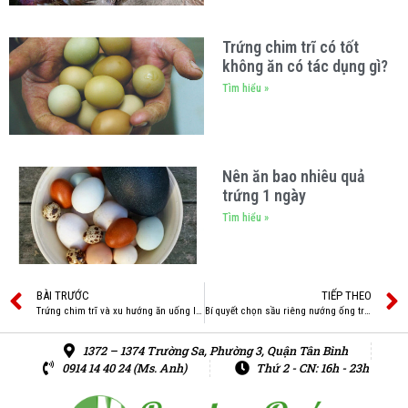
Trứng chim trĩ có tốt
không ăn có tác dụng gì?
Tìm hiểu »
Nên ăn bao nhiêu quả
trứng 1 ngày
Tìm hiểu »
BÀI TRƯỚC
TIẾP THEO
Trứng chim trĩ và xu hướng ăn uống lành mạnh
Bí quyết chọn sầu riêng nướng ống tre thơm ngọt mềm
1372 – 1374 Trường Sa, Phường 3, Quận Tân Bình
0914 14 40 24 (Ms. Anh)
Thứ 2 - CN: 16h - 23h