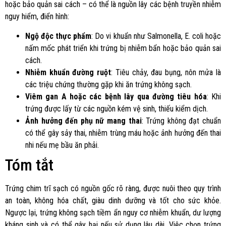
hoặc bảo quản sai cách – có thể là nguồn lây các bệnh truyền nhiễm
nguy hiểm, điển hình:
Ngộ độc thực phẩm
: Do vi khuẩn như Salmonella, E. coli hoặc
nấm mốc phát triển khi trứng bị nhiễm bẩn hoặc bảo quản sai
cách.
Nhiễm khuẩn đường ruột
: Tiêu chảy, đau bụng, nôn mửa là
các triệu chứng thường gặp khi ăn trứng không sạch.
Viêm gan A hoặc các bệnh lây qua đường tiêu hóa
: Khi
trứng được lấy từ các nguồn kém vệ sinh, thiếu kiểm dịch.
Ảnh hưởng đến phụ nữ mang thai
: Trứng không đạt chuẩn
có thể gây sảy thai, nhiễm trùng máu hoặc ảnh hưởng đến thai
nhi nếu mẹ bầu ăn phải.
Tóm tắt
Trứng chim trĩ sạch có nguồn gốc rõ ràng, được nuôi theo quy trình
an toàn, không hóa chất, giàu dinh dưỡng và tốt cho sức khỏe.
Ngược lại, trứng không sạch tiềm ẩn nguy cơ nhiễm khuẩn, dư lượng
kháng sinh và có thể gây hại nếu sử dụng lâu dài. Việc chọn trứng