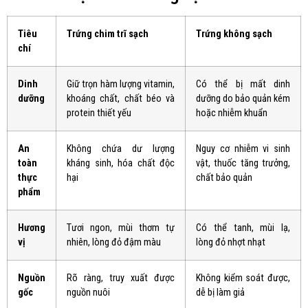
Tiêu
Trứng chim trĩ sạch
Trứng không sạch
chí
Dinh
Giữ trọn hàm lượng vitamin,
Có thể bị mất dinh
dưỡng
khoáng chất, chất béo và
dưỡng do bảo quản kém
protein thiết yếu
hoặc nhiễm khuẩn
An
Không chứa dư lượng
Nguy cơ nhiễm vi sinh
toàn
kháng sinh, hóa chất độc
vật, thuốc tăng trưởng,
thực
hại
chất bảo quản
phẩm
Hương
Tươi ngon, mùi thơm tự
Có thể tanh, mùi lạ,
vị
nhiên, lòng đỏ đậm màu
lòng đỏ nhợt nhạt
Nguồn
Rõ ràng, truy xuất được
Không kiểm soát được,
gốc
nguồn nuôi
dễ bị làm giả