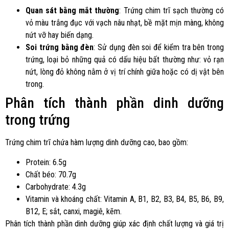
Quan sát bằng mắt thường
: Trứng chim trĩ sạch thường có
vỏ màu trắng đục với vạch nâu nhạt, bề mặt mịn màng, không
nứt vỡ hay biến dạng.
Soi trứng bằng đèn
: Sử dụng đèn soi để kiểm tra bên trong
trứng, loại bỏ những quả có dấu hiệu bất thường như: vỏ rạn
nứt, lòng đỏ không nằm ở vị trí chính giữa hoặc có dị vật bên
trong.
Phân tích thành phần dinh dưỡng
trong trứng
Trứng chim trĩ chứa hàm lượng dinh dưỡng cao, bao gồm:
Protein: 6.5g
Chất béo: 70.7g
Carbohydrate: 4.3g
Vitamin và khoáng chất: Vitamin A, B1, B2, B3, B4, B5, B6, B9,
B12, E; sắt, canxi, magiê, kẽm.
Phân tích thành phần dinh dưỡng giúp xác định chất lượng và giá trị